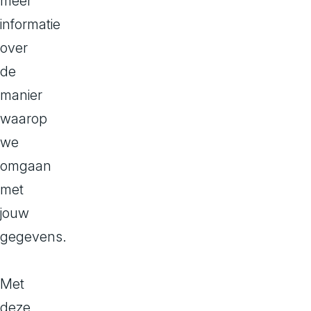
v
meer
informatie
o
over
o
de
manier
r
waarop
j
we
o
omgaan
met
u
jouw
w
gegevens.
b
Met
u
deze