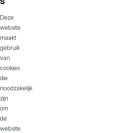
s
Het
Deze
inn
website
maakt
commer
gebruik
comme
van
veran
cookies
mee ka
die
noodzakelijk
Als o
zijn
bij d
om
de
Wat
website