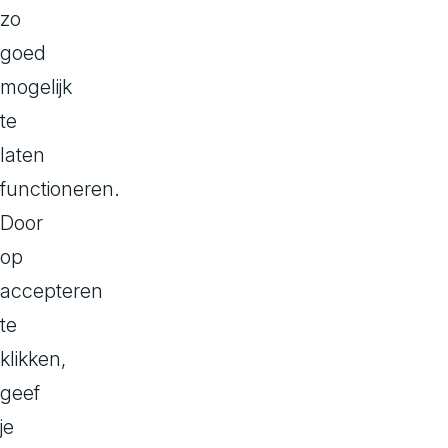
zo
comm
goed
platf
mogelijk
platf
te
van d
laten
met H
functioneren.
Compo
Door
Met c
op
arbei
accepteren
inven
te
omnic
klikken,
indivi
geef
comm
je