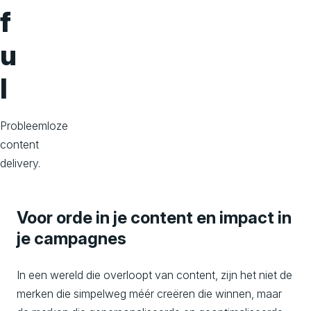
o
f
n
u
s
l
Probleemloze
content
delivery.
Voor orde in je content en impact in
je campagnes
In een wereld die overloopt van content, zijn het niet de
merken die simpelweg méér creëren die winnen, maar