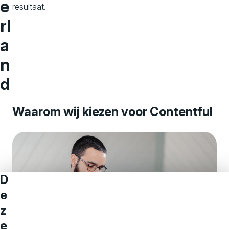
e
resultaat.
rl
a
n
d
Waarom wij kiezen voor Contentful
D
e
z
e