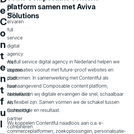
zijn
platform samen met Aviva
e
een
Solutions
C
ervaren
full
o
service
n
digital
t
agency
Als full service digital agency in Nederland helpen we
met
e
organisaties vooruit met future-proof websites en
klanten
n
platformen. In samenwerking met Contentful als
door
toonaangevend Composable content platform,
heel
t
ontwikkelen wij digitale ervaringen die snel, schaalbaar
Nederland.
f
en flexibel zijn. Samen vormen we de schakel tussen
Als
u
technologie en resultaat.
Contentful
partner
l
Wij koppelen Contentful naadloos aan o.a. e-
combineren
commerceplatformen, zoekoplossingen, personalisatie-