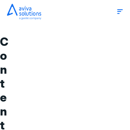
Op
Slui
me
me
A
v
C
i
o
v
a
n
S
t
o
l
e
u
n
t
t
i