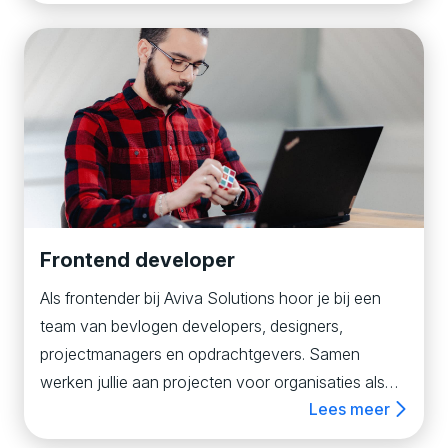
en analisten. Je werkt voor onze eigen projecten of
gedetacheerd bij klanten. Zo is ieder project weer
anders. Zowel qua branche, omvang als
complexiteit. Er is een stabiele factor: het
Microsoft-platform is het uitgangspunt.
Frontend developer
Als frontender bij Aviva Solutions hoor je bij een
team van bevlogen developers, designers,
projectmanagers en opdrachtgevers. Samen
werken jullie aan projecten voor organisaties als
Lees meer
Plaisio, FNV, Greenchoice, Eindhoven365 en NEVI.
Denk aan applicaties, websites, portals en