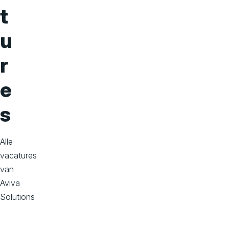
o
t
n
u
s
r
e
s
Alle
vacatures
van
Aviva
Solutions