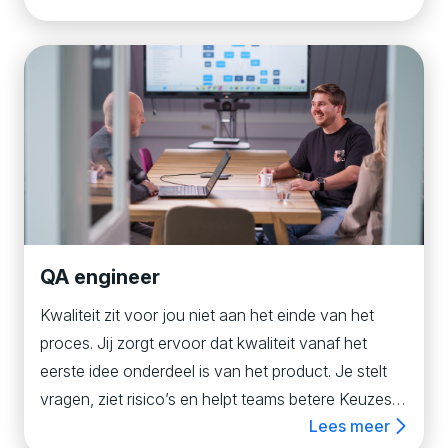
alleen de techniek: je houdt rekening met
gebruikersgemak, SEO, analytics, complete user
journeys en touchpoints. Ook headless
development met Kontent.ai is een pad dat je kunt
bewandelen.
QA engineer
Kwaliteit zit voor jou niet aan het einde van het
proces. Jij zorgt ervoor dat kwaliteit vanaf het
eerste idee onderdeel is van het product. Je stelt
vragen, ziet risico’s en helpt teams betere Keuzes
Lees meer
maken. Herkenbaar? Dan zoeken we jou. Als QA