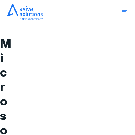
Op
Slui
me
me
A
v
M
i
i
v
a
c
S
r
o
l
o
u
s
t
o
i