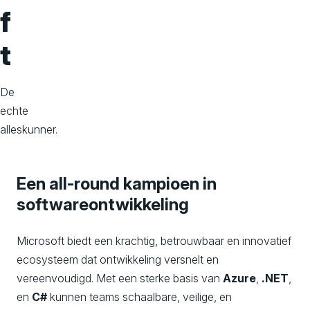
o
f
n
t
s
De
echte
alleskunner.
Een all-round kampioen in
softwareontwikkeling
Microsoft biedt een krachtig, betrouwbaar en innovatief
ecosysteem dat ontwikkeling versnelt en
vereenvoudigd. Met een sterke basis van
Azure
,
.NET
,
en
C#
kunnen teams schaalbare, veilige, en