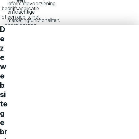
informatievoorziening
bedrijfsapplicatie
én krachtige
of een app is; het
marketingfunctionaliteit.
onderliggende
D
platform en de
Lees meer
e
benodigde kennis
z
blijven hetzelfde.
Plaisio: een
e
Composable
w
Commerce
e
Platform
b
si
te
g
e
br
+32% B2B omzet en