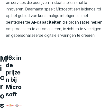
en services die bedrijven in staat stellen snel te
innoveren. Daarnaast speelt Microsoft een leidende rol
op het gebied van kunstmatige intelligentie, met
geïntegreerde
AI-capaciteiten
die organisaties helpen
om processen te automatiseren, inzichten te verkrijgen
en gepersonaliseerde digitale ervaringen te creëren.
M
16x in
de
i
prijze
c
n bij
r
Micro
soft
o
s