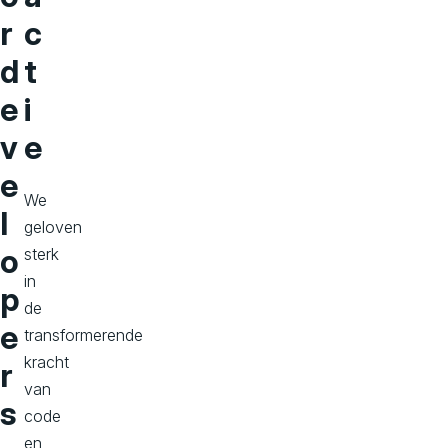
r
c
d
t
e
i
v
e
e
We
l
geloven
o
sterk
in
p
de
e
transformerende
kracht
r
van
s
code
en