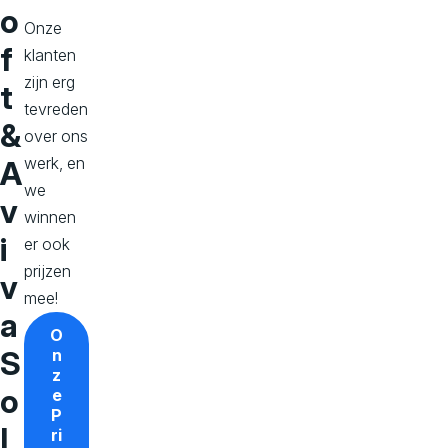
o
Onze
f
klanten
zijn erg
t
tevreden
&
over ons
werk, en
A
we
v
winnen
i
er ook
prijzen
v
mee!
a
O
S
n
z
o
e
P
l
ri