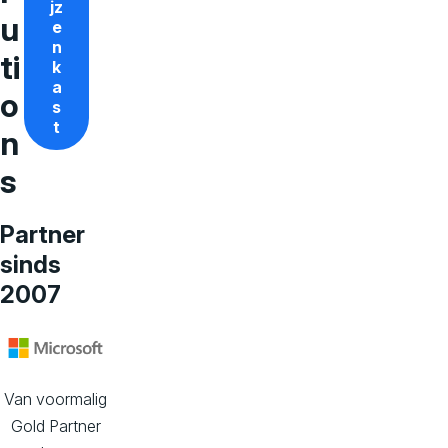
jz
u
e
n
ti
k
a
o
s
t
n
s
Partner
sinds
2007
Van voormalig
Gold Partner