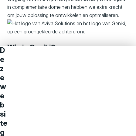
in complementaire domeinen hebben we extra kracht
om jouw oplossing te ontwikkelen en optimaliseren.
Wie is Geniki?
D
e
z
e
w
e
b
si
te
g