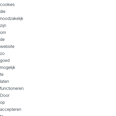
cookies
die
noodzakelijk
zijn
om
We kijken uit naar de
de
synergie met de andere
website
zo
Geniki-bedrijven. Samen
goed
kunnen we onze klanten nog
mogelijk
beter ondersteunen door
te
laten
een bredere dienstverlening
functioneren.
en expertise met behoud
Door
van onze eigen DNA en
op
accepteren
aanpak.