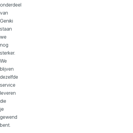
o
onderdeel
n
van
Geniki
s
staan
we
nog
sterker.
We
blijven
dezelfde
service
leveren
die
je
gewend
bent.