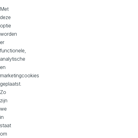
m
071 - 710 7474
werkenbij@avivasolution
Met
s.nl
deze
optie
Wil je samenwerken?
worden
info@avivasolutions.nl
er
functionele,
analytische
en
Onze kantoren
marketingcookies
geplaatst.
Hoofd kantoor
Zo
Dorpstraat 50-B
zijn
2396 HC
we
Koudekerk aan den Rijn
in
Bekijk op maps
staat
om