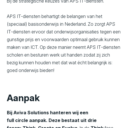
bij de strategische keuzes van APS IT-diensten.
APS IT-diensten behartigt de belangen van het
(speciaal) basisonderwijs in Nederland. Zo zorgt APS
IT-diensten ervoor dat onderwijsorganisaties tegen een
gunstige prijs en voorwaarden optimaal gebruik kunnen
maken van ICT. Op deze manier neemt APS IT-diensten
scholen en besturen werk uit handen zodat zij zich
bezig kunnen houden met dat wat écht belangrijk is:
goed onderwijs bieden!
Aanpak
Bij Aviva Solutions hanteren wij een
full
circle
aanpak. Deze bestaat uit drie
fasen:
Think
,
Create
en
Evolve
. In de
Think
fase