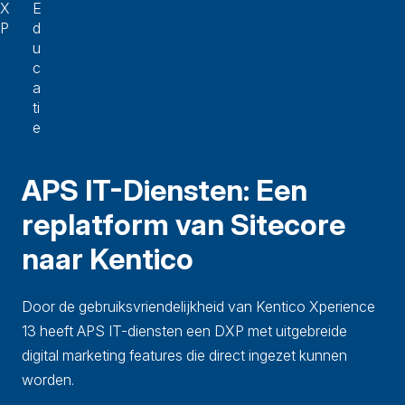
X
E
P
d
u
c
a
ti
e
APS IT-Diensten: Een
replatform van Sitecore
naar Kentico
Door de gebruiksvriendelijkheid van Kentico Xperience
13 heeft APS IT-diensten een DXP met uitgebreide
digital marketing features die direct ingezet kunnen
worden.