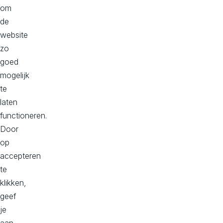
om
de
website
zo
goed
Pauseer
mogelijk
te
laten
functioneren.
Door
op
accepteren
te
Je wilt jouw klanten een
klikken,
sterke digitale ervaring
geef
bieden.
je