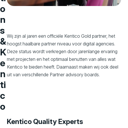
o
n
s
Wij zijn al jaren een officiële Kentico Gold partner, het
&
hoogst haalbare partner niveau voor digital agencies.
K
Deze status wordt verkregen door jarenlange ervaring
met projecten en het optimaal benutten van alles wat
e
Kentico te bieden heeft. Daarnaast maken wij ook deel
n
uit van verschillende Partner advisory boards.
ti
c
o
Kentico Quality Experts