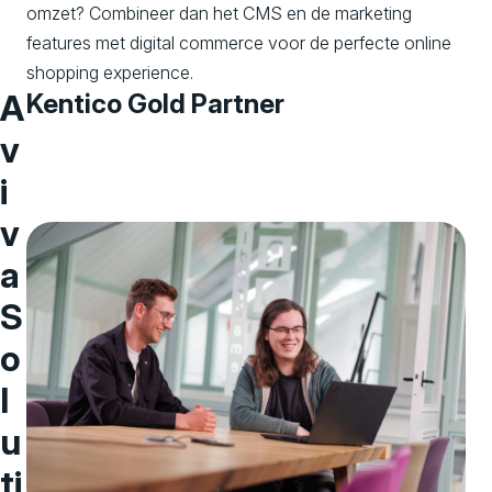
omzet? Combineer dan het CMS en de marketing
features met digital commerce voor de perfecte online
shopping experience.
A
Kentico Gold Partner
v
i
v
a
S
o
l
u
ti