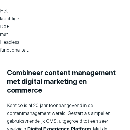
o
Het
n
krachtige
s
DXP
met
Headless
functionaliteit.
Combineer content management
met digital marketing en
commerce
Kentico is al 20 jaar toonaangevend in de
contentmanagement wereld. Gestart als simpel en
gebruiksvriendelijk CMS, uitgegroeid tot een zeer
veelzijdig
Digital Experience Platform
. Met de