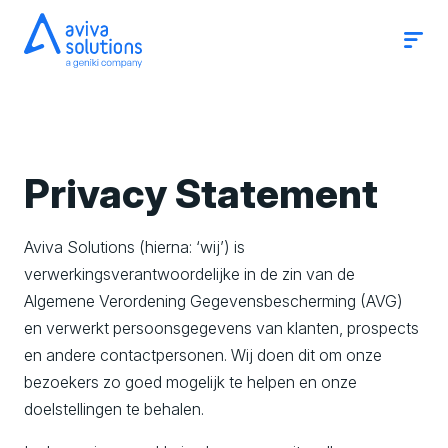
Op
Slui
me
me
A
v
i
Privacy Statement
v
a
Aviva Solutions (hierna: ‘wij’) is
S
verwerkingsverantwoordelijke in de zin van de
o
Algemene Verordening Gegevensbescherming (AVG)
l
en verwerkt persoonsgegevens van klanten, prospects
u
en andere contactpersonen. Wij doen dit om onze
bezoekers zo goed mogelijk te helpen en onze
t
doelstellingen te behalen.
i