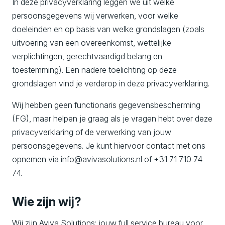
In deze privacyverklaring leggen we uit welke
o
persoonsgegevens wij verwerken, voor welke
n
doeleinden en op basis van welke grondslagen (zoals
s
uitvoering van een overeenkomst, wettelijke
verplichtingen, gerechtvaardigd belang en
toestemming). Een nadere toelichting op deze
grondslagen vind je verderop in deze privacyverklaring.
Wij hebben geen functionaris gegevensbescherming
(FG), maar helpen je graag als je vragen hebt over deze
privacyverklaring of de verwerking van jouw
persoonsgegevens. Je kunt hiervoor contact met ons
opnemen via info@avivasolutions.nl of +31 71 710 74
74.
Wie zijn wij?
Wij zijn Aviva Solutions: jouw full service bureau voor