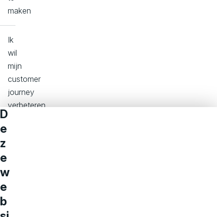
maken
Ik
wil
mijn
customer
journey
verbeteren
D
e
Ik
z
wil
e
mijn
w
website
e
laten
b
aansluiten
op
si