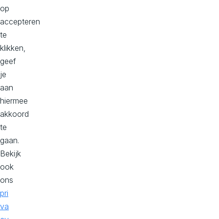
op
p
accepteren
e
te
ci
klikken,
al
geef
Roos van der Leest
is
je
Contentspecialist
te
aan
hiermee
n
akkoord
Kom
te
direct
gaan.
in
Bekijk
contact
ook
met
ons
ons
pri
team!
va