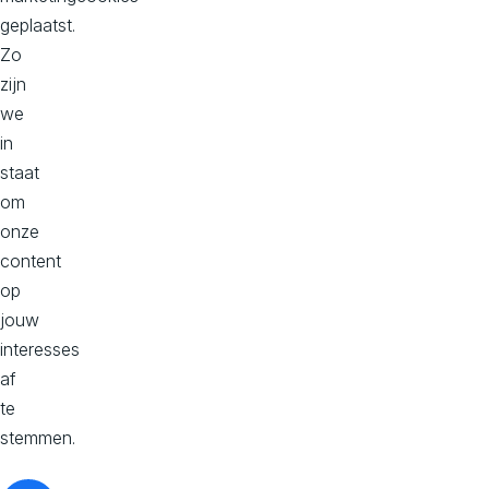
geplaatst.
Wil je samenwerken?
Zo
info@avivasolutions.nl
zijn
we
in
staat
Onze kantoren
om
onze
Hoofd kantoor
content
Dorpstraat 50-B
op
2396 HC
jouw
Koudekerk aan den Rijn
interesses
Bekijk op maps
af
te
Kantoor Zuid, Donna
stemmen.
Philitelaan 57, 2e verdieping