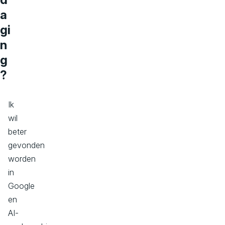
a
gi
n
g
?
Ik
wil
beter
gevonden
worden
in
Google
en
AI-