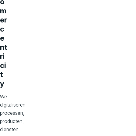
o
m
er
c
e
nt
ri
ci
t
y
We
digitaliseren
processen,
producten,
diensten