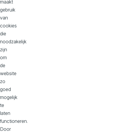
e
maakt
e
gebruik
m
van
c
o
cookies
n
die
t
a
noodzakelijk
c
zijn
t
om
o
p
de
website
zo
goed
O
mogelijk
n
te
z
laten
e
functioneren.
Door
S