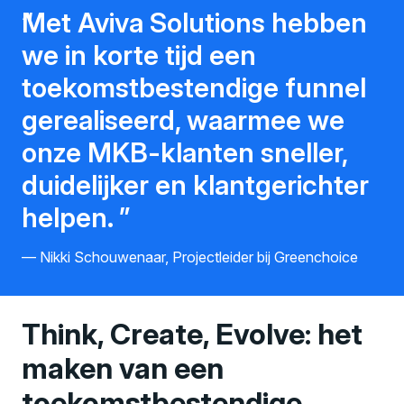
Met Aviva Solutions hebben
we in korte tijd een
toekomstbestendige funnel
gerealiseerd, waarmee we
onze MKB-klanten sneller,
duidelijker en klantgerichter
helpen.
Nikki Schouwenaar, Projectleider bij Greenchoice
Think, Create, Evolve: het
maken van een
toekomstbestendige