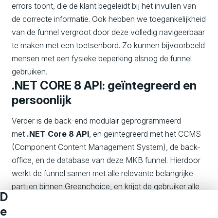
errors toont, die de klant begeleidt bij het invullen van
de correcte informatie. Ook hebben we toegankelijkheid
van de funnel vergroot door deze volledig navigeerbaar
te maken met een toetsenbord. Zo kunnen bijvoorbeeld
mensen met een fysieke beperking alsnog de funnel
gebruiken.
.NET CORE 8 API: geïntegreerd en
persoonlijk
Verder is de back-end modulair geprogrammeerd
met
.NET Core 8 API
, en geïntegreerd met het CCMS
(Component Content Management System), de back-
office, en de database van deze MKB funnel. Hierdoor
werkt de funnel samen met alle relevante belangrijke
partijen binnen Greenchoice, en krijgt de gebruiker alle
D
mogelijke proposities te zien op basis van de door hen
e
ingevulde waardes. Dit zorgt ervoor dat elke gebruiker