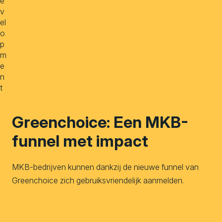
e
v
el
o
p
m
e
n
t
Greenchoice: Een MKB-
funnel met impact
MKB-bedrijven kunnen dankzij de nieuwe funnel van
Greenchoice zich gebruiksvriendelijk aanmelden.