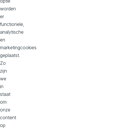
optie
Wil je samenwerken?
worden
info@avivasolutions.nl
er
functionele,
analytische
en
Onze kantoren
marketingcookies
geplaatst.
Hoofd kantoor
Zo
Dorpstraat 50-B
zijn
2396 HC
we
Koudekerk aan den Rijn
in
Bekijk op maps
staat
om
onze
Kantoor Zuid, Donna
content
Philitelaan 57, 2e verdieping
op
5617 AK