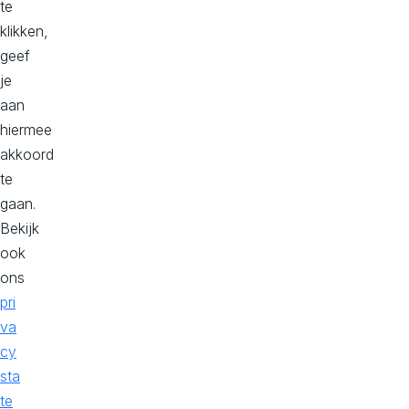
te
a
klikken,
ct
geef
o
je
p
aan
hiermee
akkoord
te
gaan.
Schrijf je in voor onze
Bekijk
nieuwsbrief
ook
ons
pri
Ontvang artikelen, tech-updates en nieuws uit onze branche.
va
cy
sta
te