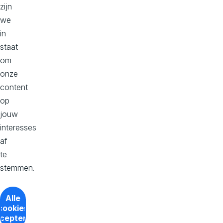
Lees hier onze privacy statement
zijn
Cookievoorkeuren
we
in
staat
om
onze
content
op
jouw
interesses
af
te
stemmen.
Alle
cookies
cepteren