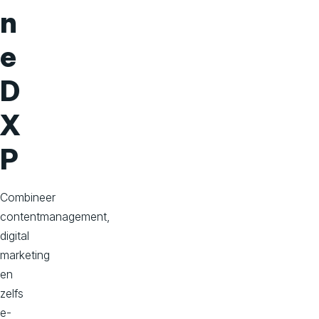
o
n
n
e
s
D
X
P
Combineer
contentmanagement,
digital
marketing
en
zelfs
e-