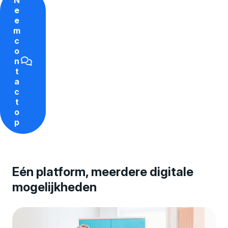
e
e
m
c
o
n
t
a
c
t
o
p
Eén platform, meerdere digitale
mogelijkheden