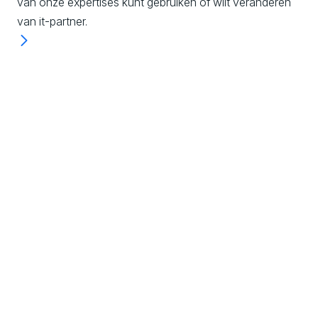
van onze expertises kunt gebruiken of wilt veranderen
van it-partner.
Experience & Design
We digitaliseren processen, producten en
diensten door het ontwerpen van de beste
klantervaringen om jouw digitale business te
laten groeien.
Ontdek meer