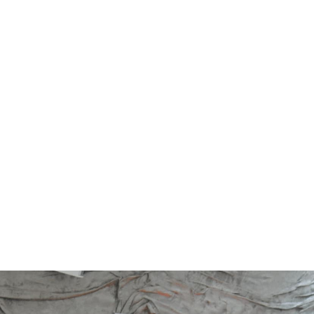
Ontdek meer
Managed Services &
doorontwikkeling
We zorgen na livegang voor onderhoud,
support en doorontwikkeling, zodat je
platform stabiel blijft én meegroeit.
Ontdek meer