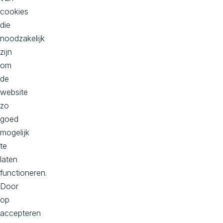
n
cookies
die
Kom
noodzakelijk
direct
zijn
in
om
contact
de
met
website
ons
zo
team!
goed
mogelijk
N
te
e
laten
e
functioneren.
m
Door
c
op
o
accepteren
nt