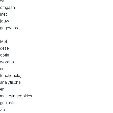
we
omgaan
Hoofd kantoor
met
Dorpstraat 50-B
jouw
2396 HC
gegevens.
Koudekerk aan den Rijn
Bekijk op maps
Met
deze
Kantoor Zuid, Donna
optie
Philitelaan 57, 2e verdieping
worden
5617 AK
er
Eindhoven
functionele,
Bekijk op maps
analytische
en
marketingcookies
geplaatst.
Over Aviva Solutions
Zo