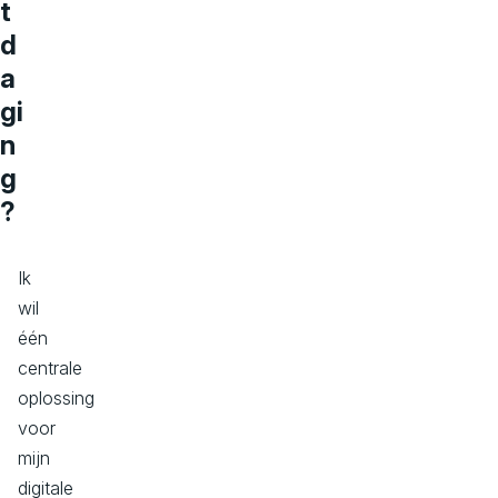
t
d
a
gi
n
g
?
Ik
wil
één
centrale
oplossing
voor
mijn
digitale