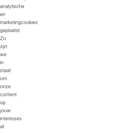
analytische
en
Onze kantoren
marketingcookies
geplaatst.
Hoofd kantoor
Zo
Dorpstraat 50-B
zijn
2396 HC
we
Koudekerk aan den Rijn
in
Bekijk op maps
staat
om
onze
Kantoor Zuid, Donna
content
Philitelaan 57, 2e verdieping
op
5617 AK
jouw
Eindhoven
interesses
Bekijk op maps
af