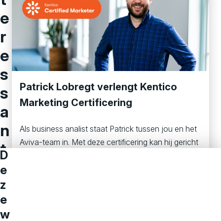
e
r
e
s
Patrick Lobregt verlengt Kentico
s
Marketing Certificering
a
n
Als business analist staat Patrick tussen jou en het
Aviva-team in. Met deze certificering kan hij gericht
t
D
adviseren over hoe jij Kentico het beste kan
v
e
inzetten.
o
z
Lees meer
e
o
w