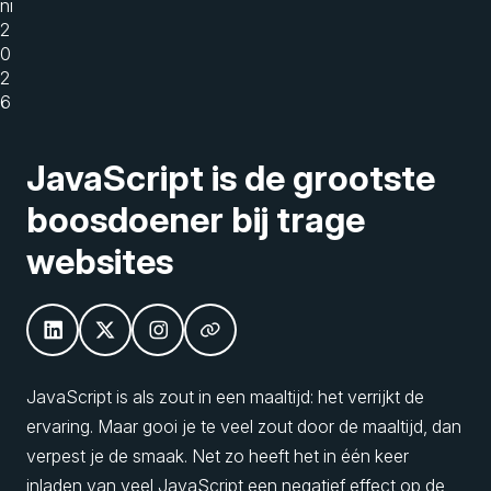
ni
2
0
2
6
JavaScript is de grootste
boosdoener bij trage
websites
JavaScript is als zout in een maaltijd: het verrijkt de
ervaring. Maar gooi je te veel zout door de maaltijd, dan
verpest je de smaak. Net zo heeft het in één keer
inladen van veel JavaScript een negatief effect op de