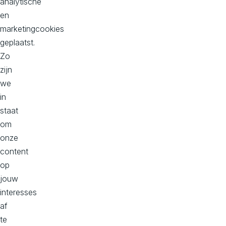
analytische
en
Onze kantoren
marketingcookies
geplaatst.
Hoofd kantoor
Zo
Dorpstraat 50-B
zijn
2396 HC
we
Koudekerk aan den Rijn
in
Bekijk op maps
staat
om
onze
Kantoor Zuid, Donna
content
Philitelaan 57, 2e verdieping
op
5617 AK
jouw
Eindhoven
interesses
Bekijk op maps
af
te