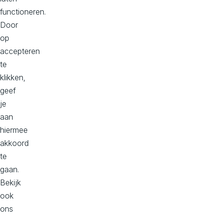
functioneren.
Door
op
accepteren
te
klikken,
geef
je
aan
10 redenen waarom een verouderde
hiermee
website schadelijk kan zijn voor je
akkoord
bedrijf
te
gaan.
Bekijk
Je website is vaak het eerste wat klanten van je
ook
bedrijf zien, en eerste indrukken tellen. Met een
ons
slecht onderhouden website verlies je klanten en