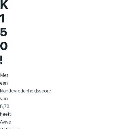
K
1
5
0
!
Met
een
klanttevredenheidsscore
van
8,73
heeft
Aviva