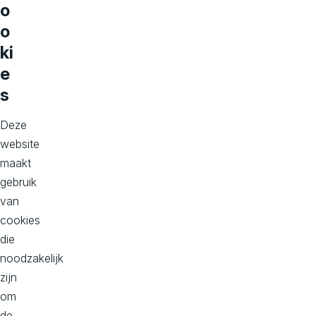
o
e
o
l
ki
e
e
s
m
a
Deze
website
a
maakt
l
gebruik
van
o
cookies
v
die
noodzakelijk
e
zijn
r
om
de