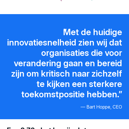
Met de huidige
innovatiesnelheid zien wij dat
organisaties die voor
verandering gaan en bereid
zijn om kritisch naar zichzelf
te kijken een sterkere
toekomstpositie hebben.
Bart Hoppe, CEO