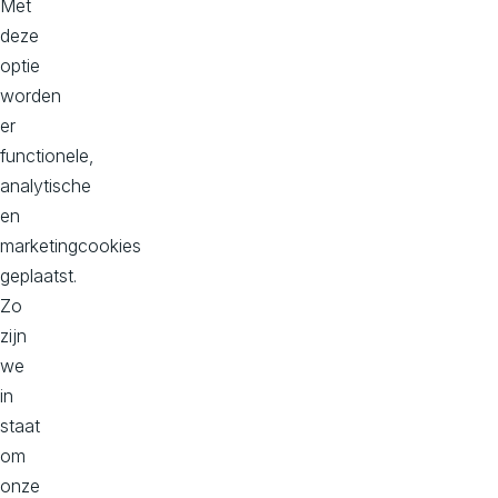
071 - 710 7474
werkenbij@avivasolution
Met
s.nl
deze
optie
Wil je samenwerken?
worden
info@avivasolutions.nl
er
functionele,
analytische
en
Onze kantoren
marketingcookies
geplaatst.
Hoofd kantoor
Zo
Dorpstraat 50-B
zijn
2396 HC
we
Koudekerk aan den Rijn
in
Bekijk op maps
staat
om
onze
Kantoor Zuid, Donna