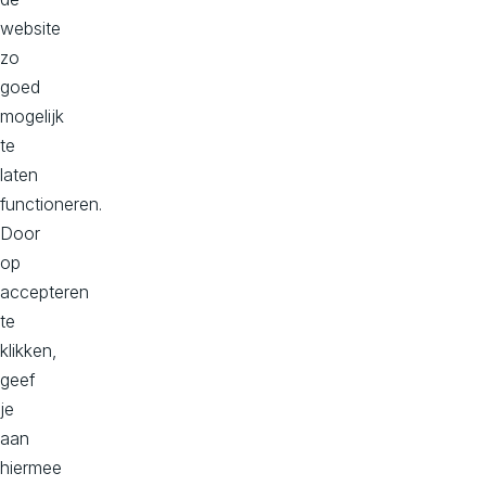
t
website
u
zo
goed
i
mogelijk
g
te
laten
d
functioneren.
?
Door
op
accepteren
Neem
te
zelf
klikken,
een
geef
kijkje
je
bij
aan
onze
hiermee
projecten.