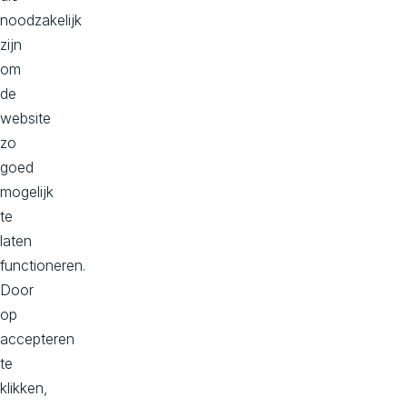
noodzakelijk
passende
zijn
technische
om
oplossing
de
die
website
ondersteunend
zo
is
goed
aan
mogelijk
je
te
business
laten
doelstellingen.
functioneren.
Benieuwd
Door
naar
op
hoe
accepteren
wij
te
dit
klikken,
aanpakken?