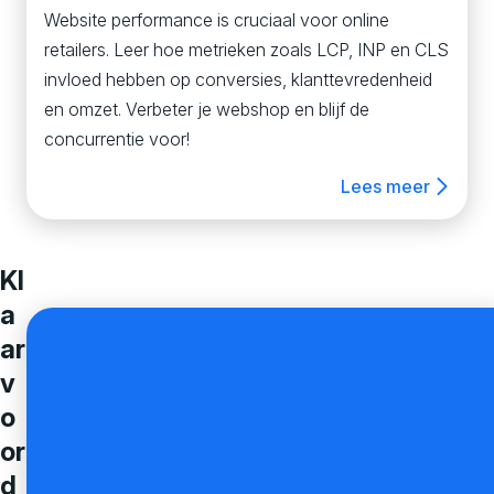
Website performance is cruciaal voor online
retailers. Leer hoe metrieken zoals LCP, INP en CLS
invloed hebben op conversies, klanttevredenheid
en omzet. Verbeter je webshop en blijf de
concurrentie voor!
Lees meer
Kl
a
ar
v
o
or
d