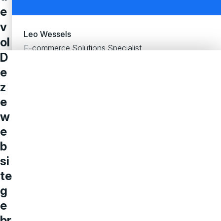
e
v
Leo Wessels
ol
E-commerce Solutions Specialist
g
D
e
e
z
n
e
d
w
e
e
st
b
a
si
p
te
?
g
Een
e
nieuw
br