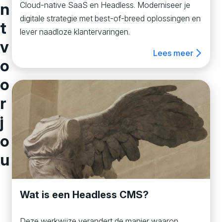
n
Cloud-native SaaS en Headless. Moderniseer je
digitale strategie met best-of-breed oplossingen en
t
lever naadloze klantervaringen.
v
Lees meer
o
o
r
j
o
u
Wat is een Headless CMS?
Deze werkwijze verandert de manier waarop