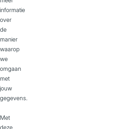
meer
een API om de
informatie
aangeboden. J
over
de standaard 
de
CMS is er een
manier
naar HTML zo
waarop
we
omgaan
met
jouw
gegevens.
Met
deze