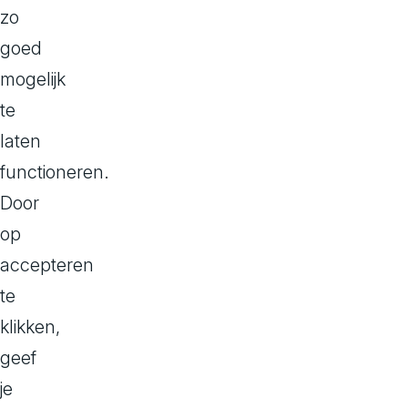
zo
wat Headless i
Wat is
goed
mogelijk
te
Bij een headle
laten
presentatie va
functioneren.
losgekoppeld 
Door
(Application 
op
worden gebrui
accepteren
In figuur 1 zie
te
de content te 
klikken,
slotte code en
geef
plaats in de 
je