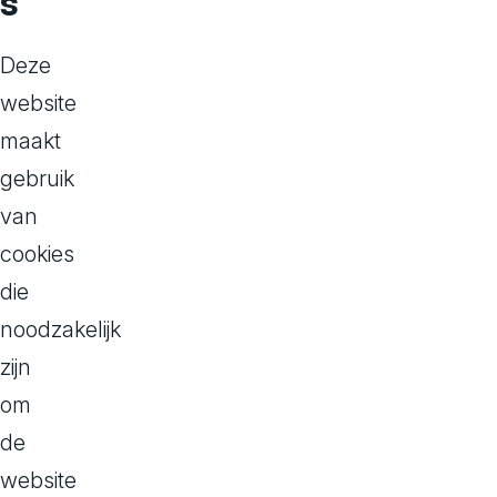
s
Wat is een Headles
Deze
website
maakt
gebruik
van
cookies
die
Wat is
noodzakelijk
enthou
zijn
om
de
De laatste tij
website
marktleiders K