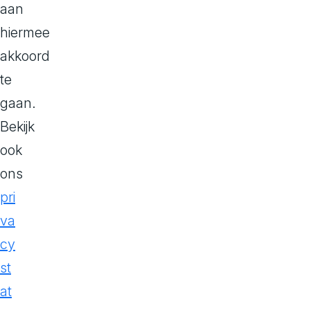
HTML is de st
aan
browsers.
hiermee
akkoord
te
gaan.
Bekijk
ook
ons
pri
va
cy
st
at