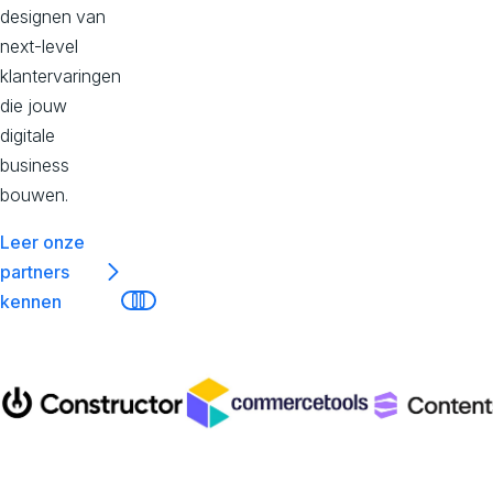
c
designen van
next-level
e
klantervaringen
die jouw
s
digitale
business
bouwen.
,
Leer onze
E
partners
kennen
Pauseer
x
p