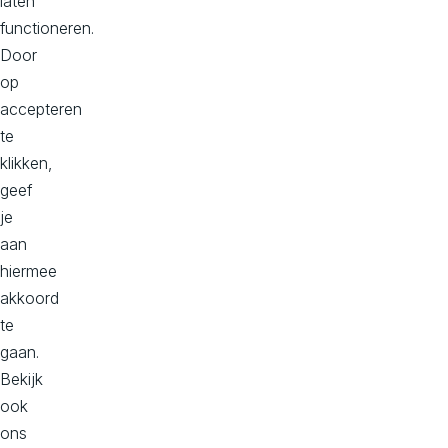
o
laten
V
in
functioneren.
d
n
Door
jo
op
u
w
accepteren
t
id
te
e
klikken,
al
i
e
geef
s
je
ol
n
u
aan
ti
hiermee
o
u
akkoord
n
te
gaan.
o
Bekijk
ook
ons