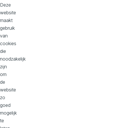
t
één
Deze
aanpak
website
i
maakt
Slimme
gebruik
tech
o
van
die
cookies
schaalt
die
n
noodzakelijk
Bewezen
zijn
s
digitale
om
expertise
de
,
website
zo
Partner
goed
in
C
mogelijk
groei
te