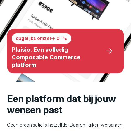
e
r
f
dagelijks omzet
32
%
Plaisio: Een volledig
o
Composable Commerce
platform
r
m
Een platform dat bij jouw
a
wensen past
Geen organisatie is hetzelfde. Daarom kijken we samen