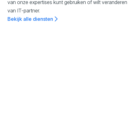
van onze expertises kunt gebruiken of wilt veranderen
l
van IT-partner.
Bekijk alle diensten
,
K
Experience & Design
n
We digitaliseren processen, producten en
diensten door het ontwerpen van de beste
o
klantervaringen om jouw digitale business te
laten groeien.
Ontdek meer
w
l