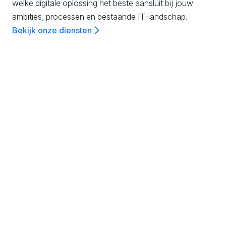
n
welke digitale oplossing het beste aansluit bij jouw
ambities, processen en bestaande IT-landschap.
c
Bekijk onze diensten
e
,
All-in-one DXP
Combineer contentmanagement, digital
C
marketing en zelfs e-commerce vanuit één
platform en profiteer van naadloze
o
samenwerking tussen alle functionaliteiten.
Ontdek meer
m
m