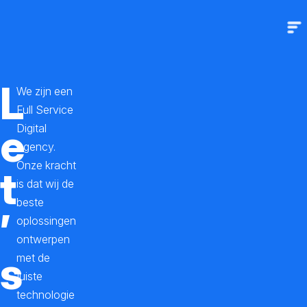
O
Sl
m
m
A
v
L
We zijn een
i
Full Service
v
e
Digital
Agency.
a
Onze kracht
t
S
is dat wij de
o
beste
’
l
oplossingen
ontwerpen
u
s
met de
t
juiste
i
technologie