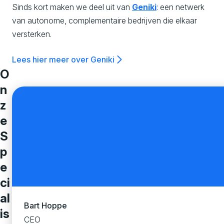
s
Sinds kort maken we deel uit van
Geniki
: een netwerk
van autonome, complementaire bedrijven die elkaar
versterken.
i
Lees hier meer over Geniki
o
O
n
n
z
e
,
S
p
C
e
ci
u
al
Bart Hoppe
is
CEO