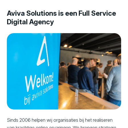
e
Aviva Solutions is een Full Service
r
Digital Agency
i
e
n
c
e
s
Sinds 2006 helpen wij organisaties bij het realiseren
van krachtige online ervaringen. We brengen strategie,