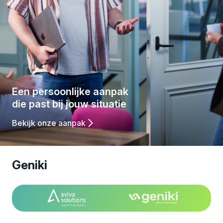
,
C
o
Een persoonlijke aanpak
die past bij jouw situatie
n
Bekijk onze aanpak
v
Geniki
e
r