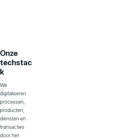
l
i
n
Onze
e
techstac
k
s
We
digitaliseren
u
processen,
producten,
c
diensten en
transacties
door het