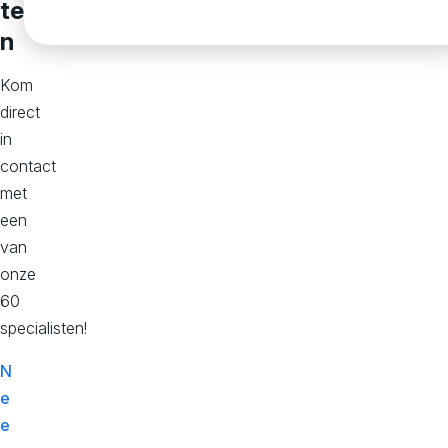
s
te
n
t
Kom
direct
o
in
contact
m
met
een
e
van
onze
60
r
specialisten!
j
N
e
e