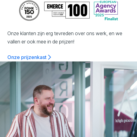
c
h
n
Onze klanten zijn erg tevreden over ons werk, en we
vallen er ook mee in de prijzen!
o
Onze prijzenkast
l
o
g
y