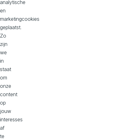
analytische
en
Kantoor Zuid, Donna
marketingcookies
Philitelaan 57, 2e verdieping
geplaatst.
5617 AK
Zo
Eindhoven
zijn
Bekijk op maps
we
in
staat
om
Over Aviva Solutions
onze
Lees hier onze privacy statement
content
Cookievoorkeuren
op
jouw
interesses
af
te